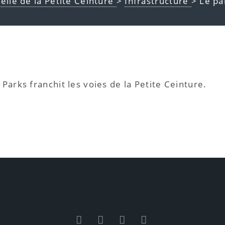
uelle de la Petite Ceinture
>
Infrastructure
> Le pa
 Parks franchit les voies de la Petite Ceinture.