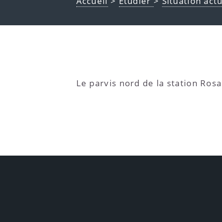
Accueil
>
Étudier
>
Situation act
Le parvis nord de la station Rosa