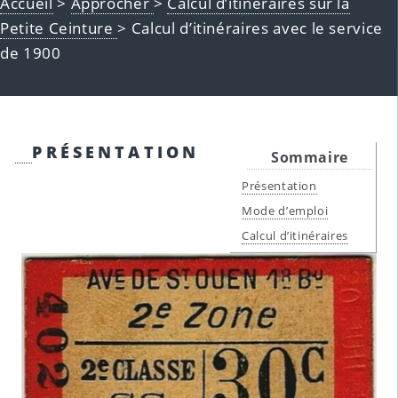
Accueil
>
Approcher
>
Calcul d’itinéraires sur la
Petite Ceinture
> Calcul d’itinéraires avec le service
de 1900
PRÉSENTATION
Sommaire
Présentation
Mode d’emploi
Calcul d’itinéraires