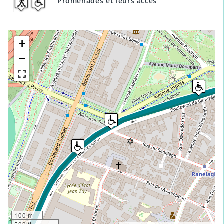
Promenades et leurs accès
+
−
100 m