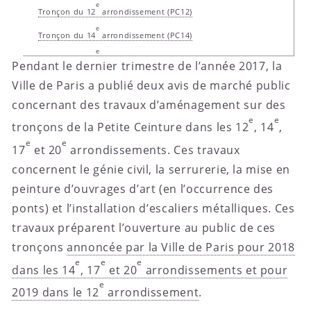
e
Tronçon du 12
arrondissement (PC12)
e
Tronçon du 14
arrondissement (PC14)
e
Tronçon du 17
arrondissement (PC17)
Pendant le dernier trimestre de l’année 2017, la
e
Tronçon du 20
arrondissement (PC20)
Ville de Paris a publié deux avis de marché public
Planning des travaux et des ouvertures
concernant des travaux d’aménagement sur des
e
e
tronçons de la Petite Ceinture dans les 12
, 14
,
e
e
17
et 20
arrondissements. Ces travaux
concernent le génie civil, la serrurerie, la mise en
peinture d’ouvrages d’art (en l’occurrence des
ponts) et l’installation d’escaliers métalliques. Ces
travaux préparent l’ouverture au public de ces
tronçons
annoncée par la Ville de Paris pour 2018
e
e
e
dans les 14
, 17
et 20
arrondissements et pour
e
2019 dans le 12
arrondissement
.