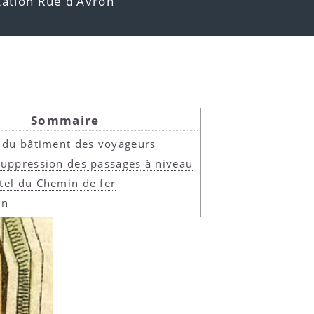
tation Rue d’Avron
Sommaire
e du bâtiment des voyageurs
suppression des passages à niveau
tel du Chemin de fer
in