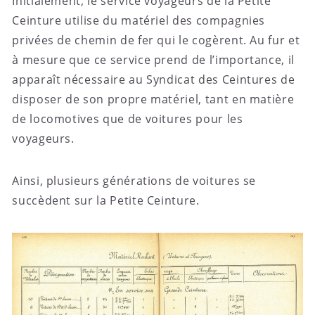
Initialement, le service voyageurs de la Petite
Fin de carrière sur des chemins de fer secondaires
Ceinture utilise du matériel des compagnies
Une voiture inspirée de celles de la Petite Ceinture à
privées de chemin de fer qui le cogèrent. Au fur et
restaurer
à mesure que ce service prend de l’importance, il
Reproduction en modélisme (marque Fradis)
apparaît nécessaire au Syndicat des Ceintures de
Les fourgons à vigie de frein
disposer de son propre matériel, tant en matière
Aller plus loin
de locomotives que de voitures pour les
voyageurs.
Ainsi, plusieurs générations de voitures se
succèdent sur la Petite Ceinture.