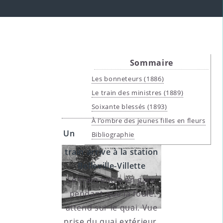
Sommaire
Les bonneteurs (1886)
Le train des ministres (1889)
Soixante blessés (1893)
À l’ombre des jeunes filles en fleurs
Un
Bibliographie
train arrive à la station
Belleville-Villette
Le train entre en gare
pendant que la foule
attend sur le quai. Vue
prise du quai extérieur.